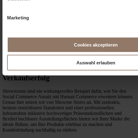
Gerade bei komplexen oder hochpreisigen Produkten wie Möbeln
oder Einrichtungsgegenständen ist diese physische Präsenz ein
entscheidender Erfolgsfaktor.
Marketing
In den Showrooms von Showme Stores können Käufer die
Produkte, die sie bisher nur online gesehen haben, live begutachten
und sich von geschulten Fachberatern individuell beraten lassen.
Diese persönliche Kundenberatung ist ein Kernaspekt von Human
Cookies akzeptieren
Commerce. Sie schafft Vertrauen, baut Nähe auf und unterstützt
fundierte Kaufentscheidungen, also ein klarer Vorteil gegenüber rein
digitalen Verkaufsprozessen.
Auswahl erlauben
Mit der richtigen Präsentation zum
Verkaufserfolg
Showrooms sind ein wirkungsvolles Beispiel dafür, wie Sie den
Social Commerce Ansatz mit Human Commerce erweitern können.
Genau hier setzen wir von Showme Stores an. Mit zentralen,
bestens erreichbaren Standorten und einer professionellen
Infrastruktur inklusive hochwertiger Präsentationsflächen und
flexibel buchbarer Ausstellungsflächen bieten wir Ihrer Marke die
ideale Bühne, um Ihre Produkte erlebbar zu machen und
Kundenbindung nachhaltig zu stärken.