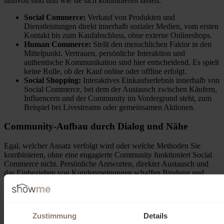
sinnvoll sind und wie sie sich kombinieren lassen.
Social Commerce:
Verkauf von Produkten und
Dienstleistungen direkt innerhalb sozialer Medien, vom ersten
Kontakt bis zum Kaufabschluss, ohne externe Onlineshops.
Human Commerce:
Stellt den menschlichen Faktor in den
Mittelpunkt. Vertrauen, persönliche Interaktion und
authentische Kommunikation sind hier entscheidend. Es spielt
keine Rolle, ob der Kauf online oder offline erfolgt.
Social Shopping:
Interaktives Einkaufserlebnis innerhalb von
Social Commerce, bei dem der Austausch zwischen Käufern,
Influencern und der Community im Vordergrund steht, zum
Beispiel bei Livestreams oder gemeinsamen Aktionen.
Community-Aufbau durch Dialog und Nähe
Egal, welcher Ansatz verfolgt wird oder welche Methoden Sie
kombinieren, ohne eine engagierte Community funktioniert Social
Commerce nicht. Persönliche Antworten, direkter Austausch und
das Einbeziehen von Kundenmeinungen schaffen Bindung und
steigern die Glaubwürdigkeit.
Beispiele aus der Praxis:
Zustimmung
Details
Livestream-Formate mit direkter Zuschauerinteraktion,