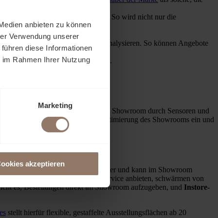
er als bei Single-Channel-Käufen. So wird nicht nur die
 Medien anbieten zu können
iertes Einkaufserlebnis.
hrer Verwendung unserer
und das Kaufverhalten besser zu analysieren. So können Angebote
 führen diese Informationen
ie im Rahmen Ihrer Nutzung
für Wiedererkennung bei den Kunden.
Marketing
ändler können das Kundenverhalten im Showroom durch Sensoren und
fließen stetig in die Planung und Optimierung des Showrooms ein und
ookies akzeptieren
Click & Collect
wird immer beliebter und kann im Showroom
Ort. Händler, die einen solchen Service anbieten, schwärmen von
icht es, Bestellungen direkt im Showroom aufzugeben, und
Instore-
es
stellt hierfür flexible, gestaffelte Ausstellungsflächen ab 20