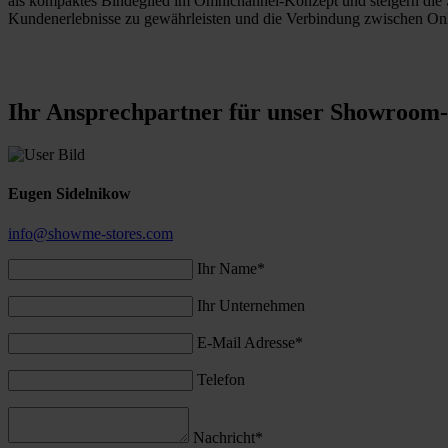
als kompaktes Bindeglied im Omnichannel-Konzept und steigern die Si
Kundenerlebnisse zu gewährleisten und die Verbindung zwischen Onlin
Ihr Ansprechpart­ner für unser Showroom
Eugen Sidelnikow
info@showme-stores.com
Ihr Name*
Ihr Unternehmen
E-Mail Adresse*
Telefon
Nachricht*