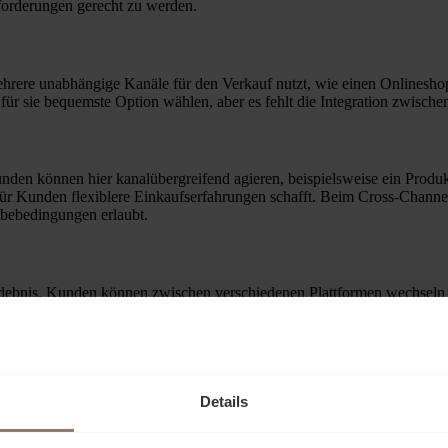
nforderungen gerecht zu werden.
hrere unabhängige Kanäle für den Verkauf nutzt, wie einen Onlineshop
für sie bequemste Option wählen, aber es fehlt die Integration zwisch
unden können hier kanalübergreifend agieren, beispielsweise ein Produ
 für Kunden flexiblere Einkaufserfahrungen schafft. Beim Cross-Channe
abebedingungen erlaubt.
rlebnis. Kunden können zwischen verschiedenen Plattformen wechseln u
d Offline-Kanäle vollständig, sodass Kunden unabhängig von ihrem bev
er die gesamte Customer-Journey. Verkauf, Werbung, Kundenservice und L
Details
nd ihre Kunden. Dazu zählen:
 die eine Omnichannel-Erfahrung erleben, sind in der Regel zufriedene