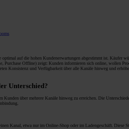
rooms
ie optimal auf die hohen Kundenerwartungen abgestimmt ist. Käufer wün
, Purchase Offline) zeigt: Kunden informieren sich online, wollen Prod
eten Konsistenz und Verfügbarkeit über alle Kanäle hinweg und erhöh
der Unterschied?
, um Kunden über mehrere Kanäle hinweg zu erreichen. Die Unterschie
enbindung.
einen Kanal, etwa nur im Online-Shop oder im Ladengeschäft. Diese Str