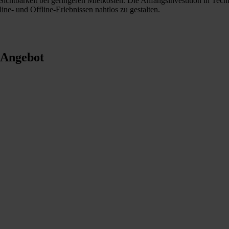
chtbarkeit bei geringeren Mietkosten. Die Anfangsinvestition in Techn
e- und Offline-Erlebnissen nahtlos zu gestalten.
-Angebot