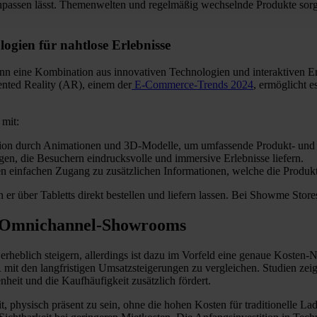
npassen lässt. Themenwelten und regelmäßig wechselnde Produkte sorge
gien für nahtlose Erlebnisse
ine Kombination aus innovativen Technologien und interaktiven Erl
ented Reality (AR), einem der
E-Commerce-Trends 2024
, ermöglicht e
 mit:
ation durch Animationen und 3D-Modelle, um umfassende Produkt- und 
gen, die Besuchern eindrucksvolle und immersive Erlebnisse liefern.
n einfachen Zugang zu zusätzlichen Informationen, welche die Produkt
r über Tabletts direkt bestellen und liefern lassen. Bei Showme Store
on Omnichannel-Showrooms
eblich steigern, allerdings ist dazu im Vorfeld eine genaue Kosten-N
 mit den langfristigen Umsatzsteigerungen zu vergleichen. Studien zeig
eit und die Kaufhäufigkeit zusätzlich fördert.
physisch präsent zu sein, ohne die hohen Kosten für traditionelle La