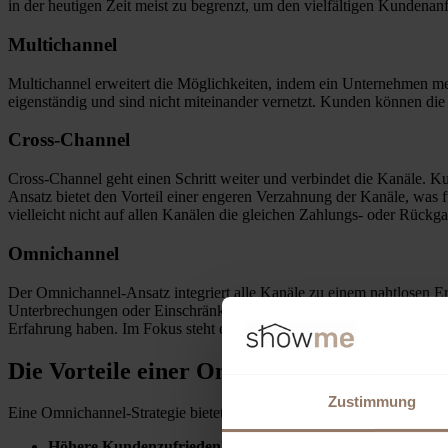
in der heutigen Zeit meist zu begrenzt, um den vielfältigen Kundena
Multichannel
Multichannel erweitert die Möglichkeiten, indem ein Unternehmen me
eigenständig und sind nicht miteinander vernetzt. Kunden können die 
Cross-Channel
Cross-Channel geht einen Schritt weiter und verbindet die Kanäle. K
Ansatz bietet den Vorteil einer engeren Verzahnung der Kanäle, was
vielleicht nicht auf allen Kanälen die gleichen Zahlungs- oder Rückg
Omnichannel
Der Omnichannel-Ansatz integriert alle Kanäle zu einem nahtlosen E
Unterbrechungen oder Einschränkungen. Hier verschmelzen Online- un
Erfahrung haben. Im Fokus steht ein einheitliches Kundenerlebnis üb
Die Vorteile einer Omnichannel-Strategie
Zustimmung
Eine Omnichannel-Strategie bietet zahlreiche Vorteile für Händler u
Höhere Kundenzufriedenheit und Kundenbindung:
Kunden,