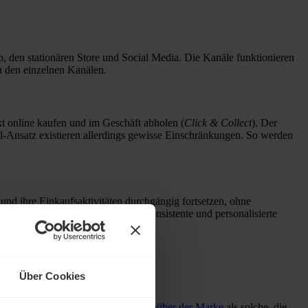
, den stationären Store und Social Media. Die Kanäle funktionieren
en den einzelnen Kanälen.
kt online kaufen und im Geschäft abholen (
Click & Collect
). Der
l-Ansatz existieren allerdings gewisse Einschränkungen. So werden
nd ihre Einkaufsaktivitäten durchgängig fortsetzen, ohne
orzugten Kanal jederzeit eine konsistente und personalisierte
ogistik sind einheitlich gestaltet.
Über Cookies
r. Sie gelten als
90 % loyaler gegenüber der Marke
als solche, die