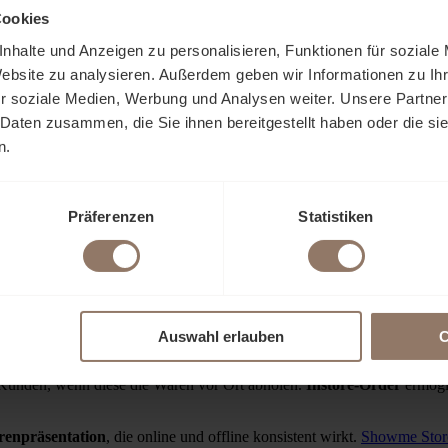
Cookies
50 % häufiger und ihr durchschnittlicher Warenkorb ist um 13 % größ
nhalte und Anzeigen zu personalisieren, Funktionen für soziale
t die Marke klar von der Konkurrenz ab und bietet ein modernes, integr
Website zu analysieren. Außerdem geben wir Informationen zu I
nnel-Lösungen ermöglichen es, kanalübergreifende Daten zu sammeln 
r soziale Medien, Werbung und Analysen weiter. Unsere Partner
ndung umgesetzt werden.
 Daten zusammen, die Sie ihnen bereitgestellt haben oder die s
 über verschiedene Kanäle steigert die Markenbekanntheit und sorgt 
sportwege sinken die Emissionen.
n.
or Ort
Präferenzen
Statistiken
uszuschöpfen, spielt In-Store-Analytics eine entscheidende Rolle. H
Interessen und Bedürfnisse der Besucher gewonnen werden. Diese Daten 
sräume im Omnichannel
Auswahl erlauben
C
n nahtloses Erlebnis zwischen Online- und Offline-Kanälen zu bieten.
und im Showroom abholen – flexibel, mit Zahlung im Webshop oder vor 
 Kunden, wenn diese die Waren vor Ort abholen.
Instore-Order
ermögl
enpräsentation
, die online und offline konsistent wirkt.
Showme Stor