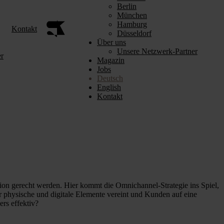
Berlin
München
Hamburg
Kontakt
Düsseldorf
Über uns
Unsere Netzwerk-Partner
r
Magazin
Jobs
Deutsch
English
Kontakt
ion gerecht werden. Hier kommt die Omnichannel-Strategie ins Spiel,
r physische und digitale Elemente vereint und Kunden auf eine
rs effektiv?