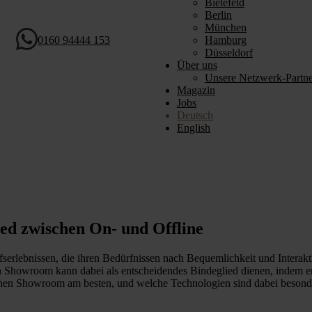
Bielefeld
Berlin
München
0160 94444 153
Hamburg
Düsseldorf
Über uns
Unsere Netzwerk-Partne
Magazin
Jobs
Deutsch
English
ed zwischen On- und Offline
erlebnissen, die ihren Bedürfnissen nach Bequemlichkeit und Interakt
in Showroom kann dabei als entscheidendes Bindeglied dienen, indem e
hen Showroom am besten, und welche Technologien sind dabei besonde