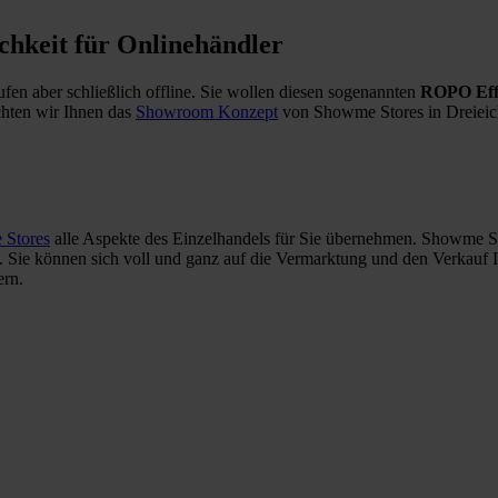
chkeit für Onlinehändler
en aber schließlich offline. Sie wollen diesen sogenannten
ROPO Effe
hten wir Ihnen das
Showroom Konzept
von Showme Stores in Dreieich b
Stores
alle Aspekte des Einzelhandels für Sie übernehmen. Showme Sto
n. Sie können sich voll und ganz auf die Vermarktung und den Verkauf 
ern.