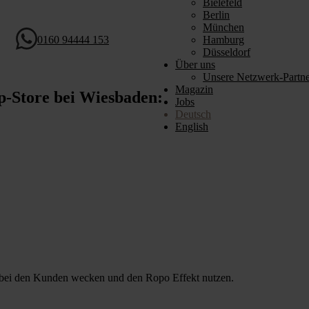
Bielefeld
Berlin
München
0160 94444 153
Hamburg
Düsseldorf
Über uns
Unsere Netzwerk-Partne
Magazin
p-Store bei Wiesbaden:
Jobs
Deutsch
English