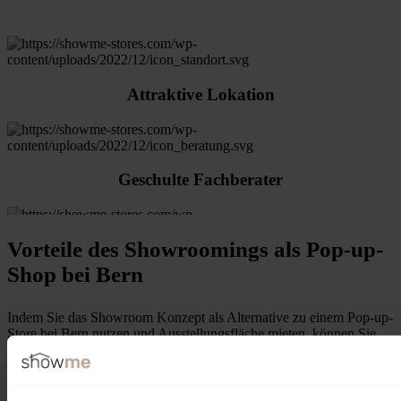
Attraktive Lokation
Geschulte Fachberater
Vorteile des Showroomings als Pop-up-
Ausstellungsfläche ab 20m²
Shop bei Bern
Indem Sie das Showroom Konzept als Alternative zu einem Pop-up-
Store bei Bern nutzen und Ausstellungsfläche mieten, können Sie
Wohlfühlambiente für Ihre Kunden
als Onlinehändler
von den Vorteilen eines temporären Ladens profitieren, ohne
sich um die damit verbundenen Herausforderungen kümmern