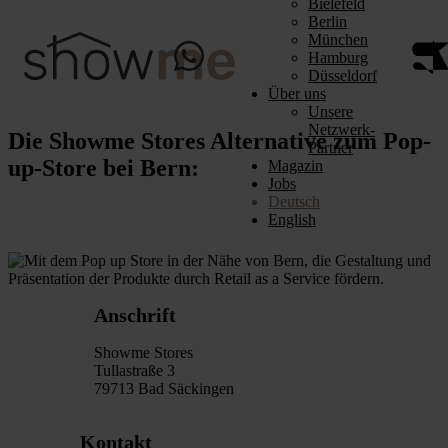
Bielefeld
Berlin
München
Hamburg
Düsseldorf
Über uns
Unsere
Netzwerk-
Die Showme Stores Alternative zum Pop-
Partner
up-Store bei Bern:
Magazin
Jobs
Deutsch
English
Anschrift
Showme Stores
Tullastraße 3
79713 Bad Säckingen
Kontakt