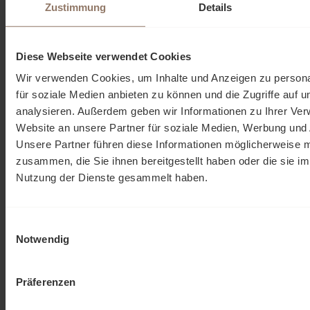
Zustimmung
Details
zu müssen.
die Vorteile des ROPO Effekts nutzen, Ihre Produkte
Einkauf in Ihrem Onlineshop
ansprechend präsentieren und ein persönliches
Einkaufserlebnis bieten.
Diese Webseite verwendet Cookies
die Infrastruktur und Dienstleistungen eines Anbieters wie
Showme Stores nutzen, um sich auf ihr Kerngeschäft zu
Wir verwenden Cookies, um Inhalte und Anzeigen zu persona
konzentrieren.
für soziale Medien anbieten zu können und die Zugriffe auf 
analysieren. Außerdem geben wir Informationen zu Ihrer Ve
Website an unsere Partner für soziale Medien, Werbung und 
Showme Stores Bad Säckingen
Unsere Partner führen diese Informationen möglicherweise m
4.7
zusammen, die Sie ihnen bereitgestellt haben oder die sie i
Basierend auf 11 Rezensionen
Nutzung der Dienste gesammelt haben.
powered by
G
o
o
g
l
e
bewerte uns auf
Einwilligungsauswahl
Notwendig
Präferenzen
Razer World
Mario Tonini
Luca
Ralf Hentsche
E