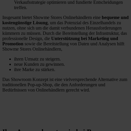
Verkaufsstrategie optimieren und fundierte Entscheidungen
wird 
en. 
treffen.
platzi
Super 
Insgesamt bietet Showme Stores Onlinehändlern eine
eren!
servic
bequeme und
kostengünstige Lösung
, um das Potenzial des Einzelhandels zu
Noch
e.
nutzen, ohne sich um die damit verbundenen Herausforderungen
mals 
kümmern zu müssen. Durch die Bereitstellung der Infrastruktur, das
professionelle Design, die
herzli
Unterstützung bei Marketing und
Promotion
sowie die Bereitstellung von Daten und Analysen hilft
chen 
Showme Stores Onlinehändlern,
Dank 
ihren Umsatz zu steigern.
für die 
neue Kunden zu gewinnen.
Berat
ihre Marke zu stärken.
ung.
Das Showroom Konzept ist eine vielversprechende Alternative zum
traditionellen Pop-up-Shop, die den Anforderungen und
Bedürfnissen von Onlinehändlern gerecht wird.