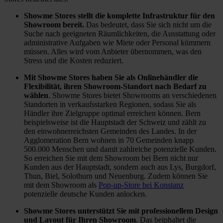
Vielen 
aum" 
en 
techni
sehen
Showme Stores stellt die komplette Infrastruktur für den
Dank. 
Ausz
und 
sche 
. Wir 
Showroom bereit.
Das bedeutet, dass Sie sich nicht um die
Suche nach geeigneten Räumlichkeiten, die Ausstattung oder
Sehr 
ugstis
konnt
Detailf
wurde
administrative Aufgaben wie Miete oder Personal kümmern
zu 
che 
en 
ragen. 
n 
müssen. Alles wird vom Anbieter übernommen, was den
empfe
zu 
uns 
Wir 
super 
Stress und die Kosten reduziert.
hlen 
inform
so für 
wurde
berate
Mit Showme Stores haben Sie als Onlinehändler die
☀️😊
ieren 
ein 
n 
n und 
Flexibilität, ihren Showroom-Standort nach Bedarf zu
und 
Sofa 
super 
haben 
wählen
. Showme Stores bietet Showrooms an verschiedenen
Standorten in verkaufsstarken Regionen, sodass Sie als
die 
entsc
nett 
im 
Händler ihre Zielgruppe optimal erreichen können. Bern
entspr
heide
behan
Ansc
beispielsweise ist die Hauptstadt der Schweiz und zählt zu
echen
n.
delt 
hluss 
den einwohnerreichsten Gemeinden des Landes. In der
Agglomeration Bern wohnen in 70 Gemeinden knapp
de 
und 
von 
500.000 Menschen und damit zahlreiche potenzielle Kunden.
Holzw
komp
Zuhau
So erreichen Sie mit dem Showroom bei Bern nicht nur
ahl zu 
etent 
se 
Kunden aus der Hauptstadt, sondern auch aus Lys, Burgdorf,
Thun, Biel, Solothurn und Neuenburg. Zudem können Sie
treffen
berate
aus 
mit dem Showroom als
Pop-up-Store bei Konstanz
. 
n. Es 
sofort 
potenzielle deutsche Kunden anlocken.
Hatte
wurde 
die 
Showme Stores unterstützt Sie mit professionellem Design
n 
sogar 
gewü
und Layout für Ihren Showroom
. Das beinhaltet die