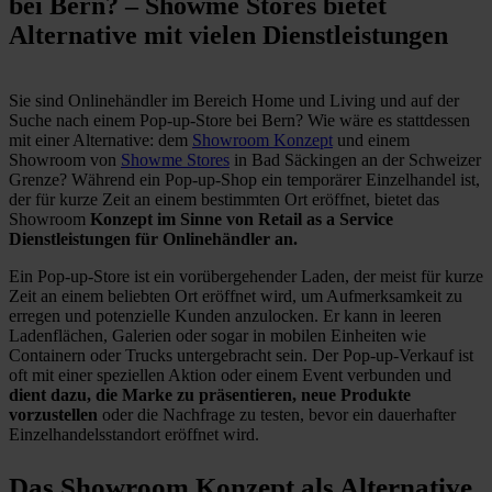
bei Bern? – Showme Stores bietet
Alternative mit vielen Dienstleistungen
Sie sind Onlinehändler im Bereich Home und Living und auf der
Suche nach einem Pop-up-Store bei Bern? Wie wäre es stattdessen
mit einer Alternative: dem
Showroom Konzept
und einem
Showroom von
Showme Stores
in Bad Säckingen an der Schweizer
Grenze? Während ein Pop-up-Shop ein temporärer Einzelhandel ist,
der für kurze Zeit an einem bestimmten Ort eröffnet, bietet das
Showroom
Konzept im Sinne von Retail as a Service
Dienstleistungen für Onlinehändler an.
Ein Pop-up-Store ist ein vorübergehender Laden, der meist für kurze
Zeit an einem beliebten Ort eröffnet wird, um Aufmerksamkeit zu
erregen und potenzielle Kunden anzulocken. Er kann in leeren
Ladenflächen, Galerien oder sogar in mobilen Einheiten wie
Containern oder Trucks untergebracht sein. Der Pop-up-Verkauf ist
oft mit einer speziellen Aktion oder einem Event verbunden und
dient dazu, die Marke zu präsentieren, neue Produkte
vorzustellen
oder die Nachfrage zu testen, bevor ein dauerhafter
Einzelhandelsstandort eröffnet wird.
Das Showroom Konzept als Alternative