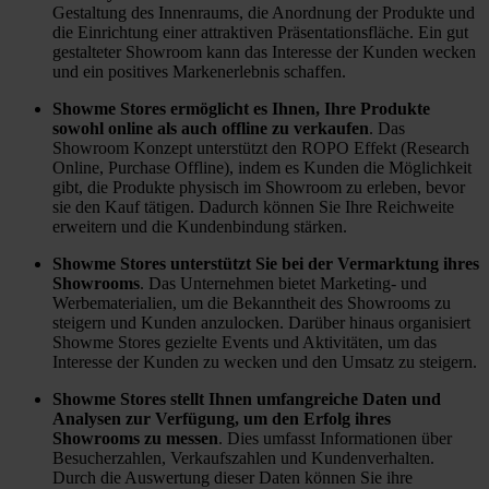
gute, 
eine 
nscht
Gestaltung des Innenraums, die Anordnung der Produkte und
freund
Leiter 
en 
die Einrichtung einer attraktiven Präsentationsfläche. Ein gut
gestalteter Showroom kann das Interesse der Kunden wecken
liche 
für 
Produ
und ein positives Markenerlebnis schaffen.
und 
uns 
kte 
Showme Stores ermöglicht es Ihnen, Ihre Produkte
komp
geholt
bestel
sowohl online als auch offline zu verkaufen
. Das
etente 
, 
lt. Ich 
Showroom Konzept unterstützt den ROPO Effekt (Research
Berat
damit 
kann 
Online, Purchase Offline), indem es Kunden die Möglichkeit
gibt, die Produkte physisch im Showroom zu erleben, bevor
ung 
wir 
es 
sie den Kauf tätigen. Dadurch können Sie Ihre Reichweite
und 
ein 
jedem 
erweitern und die Kundenbindung stärken.
sind 
paar 
nur 
Showme Stores unterstützt Sie bei der Vermarktung ihres
vollau
Detail
empfe
Showrooms
. Das Unternehmen bietet Marketing- und
f 
s der 
hlen!
Werbematerialien, um die Bekanntheit des Showrooms zu
zufrie
Lamel
steigern und Kunden anzulocken. Darüber hinaus organisiert
Showme Stores gezielte Events und Aktivitäten, um das
den 
lenme
Interesse der Kunden zu wecken und den Umsatz zu steigern.
nach 
chani
Haus
k 
Showme Stores stellt Ihnen umfangreiche Daten und
Analysen zur Verfügung, um den Erfolg ihres
e. Die 
ansch
Showrooms zu messen
. Dies umfasst Informationen über
Bestel
auen 
Besucherzahlen, Verkaufszahlen und Kundenverhalten.
lung 
konnt
Durch die Auswertung dieser Daten können Sie ihre