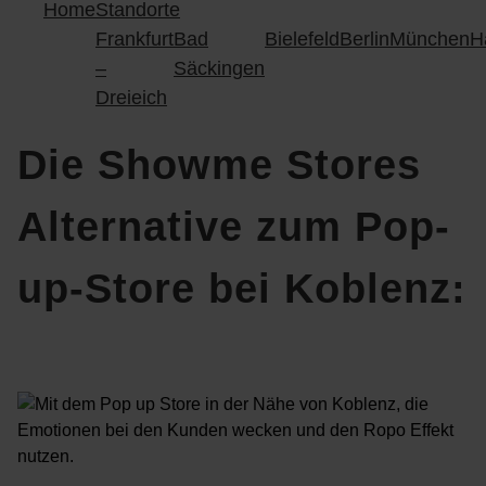
Home
Standorte
Frankfurt
Bad
Bielefeld
Berlin
München
H
–
Säckingen
Dreieich
Die Showme Stores
Alternative zum Pop-
up-Store bei Koblenz: