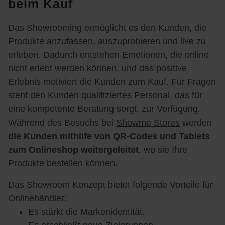
beim Kauf
Ausstellungsfläche ab 20m²
Das Showrooming ermöglicht es den Kunden, die
Produkte anzufassen, auszuprobieren und live zu
erleben. Dadurch entstehen Emotionen, die online
nicht erlebt werden können, und das positive
Wohlfühlambiente für Ihre
Erlebnis motiviert die Kunden zum Kauf. Für Fragen
Kunden
steht den Kunden qualifiziertes Personal, das für
eine kompetente Beratung sorgt, zur Verfügung.
Während des Besuchs bei
Showme Stores
werden
die Kunden mithilfe von QR-Codes und Tablets
zum Onlineshop weitergeleitet
, wo sie Ihre
Einkauf in Ihrem Onlineshop
Produkte bestellen können.
Das Showroom Konzept bietet folgende Vorteile für
Onlinehändler:
Es stärkt die Markenidentität.