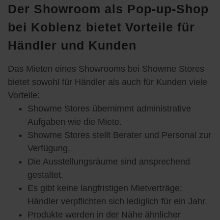
Der Showroom als Pop-up-Shop
vor 
ping 
dlich 
are 
Wir 
Ort! 
und 
empf
zu 
konnt
bei Koblenz bietet Vorteile für
Wir 
vor 
ange
teste
en 
Händler und Kunden
sind 
Ort 
n, 
n, da 
uns 
total 
ansc
sehr 
kom
in 
begei
haue
hilfsb
mt 
aller 
Das Mieten eines Showrooms bei Showme Stores
stert. 
n und 
ereit 
keine
Ruhe 
bietet sowohl für Händler als auch für Kunden viele
Weg
auspr
beim 
r der 
umse
Vorteile:
en 
obier
Ausp
groß
hen , 
Showme Stores übernimmt administrative
Livin
en zu 
robier
en 
auf 
Aufgaben wie die Miete.
da 
komb
en 
Möbe
den 
Showme Stores stellt Berater und Personal zur
dort 
iniere
der 
lhäus
Bette
Verfügung.
gewe
n. 
Mass
er mit 
n 
sen, 
Das 
ages
seine
probe
Die Ausstellungsräume sind ansprechend
auch 
Konz
essel
r 
liege
gestaltet.
begei
ept 
,  
Ausw
n . 
Es gibt keine langfristigen Mietverträge;
stert 
gefiel 
sehr 
ahl 
Es 
Händler verpflichten sich lediglich für ein Jahr.
von 
uns 
gedul
mit!!!
wurd
Produkte werden in der Nähe ähnlicher