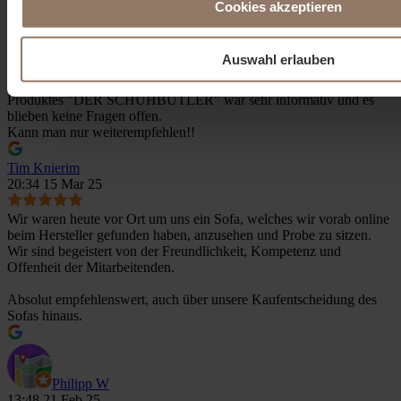
Cookies akzeptieren
Uwe Roeben
11:07 07 Jul 25
Auswahl erlauben
Wir sind total von diesem Konzept begeistert. Die Mitarbeiter im
Showme Store haben uns herzlich empfangen. Die Beratung des
Produktes "DER SCHUHBUTLER" war sehr informativ und es
blieben keine Fragen offen.
Kann man nur weiterempfehlen!!
Tim Knierim
20:34 15 Mar 25
Wir waren heute vor Ort um uns ein Sofa, welches wir vorab online
beim Hersteller gefunden haben, anzusehen und Probe zu sitzen.
Wir sind begeistert von der Freundlichkeit, Kompetenz und
Offenheit der Mitarbeitenden.
Absolut empfehlenswert, auch über unsere Kaufentscheidung des
Sofas hinaus.
Philipp W
13:48 21 Feb 25