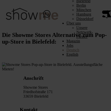
Bielefeld
Berlin
München
Hamburg
Düsseldorf
Über uns
Unsere
Netzwerk-
Die Showme Stores Alternative zum Pop-
Partner
up-Store in Bielefeld:
Magazin
Jobs
Deutsch
English
Anschrift
Showme Stores
Friedhofstraße 171
33659 Bielefeld
Kontakt