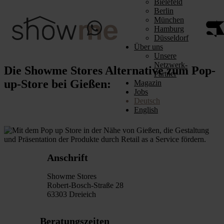
Bielefeld
Berlin
München
Hamburg
Düsseldorf
Über uns
Unsere
Netzwerk-
Die Showme Stores Alternative zum Pop-
Partner
up-Store bei Gießen:
Magazin
Jobs
Deutsch
English
Anschrift
Showme Stores
Robert-Bosch-Straße 28
63303 Dreieich
Beratungszeiten