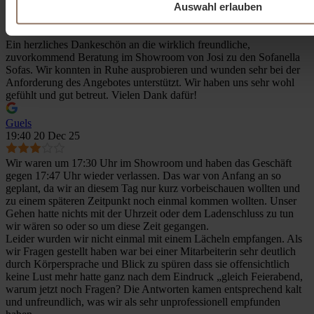
Karo van Beek
Auswahl erlauben
19:37 22 Dec 25
Ein herzliches Dankeschön an die wirklich freundliche,
zuvorkommend Beratung im Showroom von Josi zu den Sofanella
Sofas. Wir konnten in Ruhe ausprobieren und wunden sehr bei der
Anforderung des Angebotes unterstützt. Wir haben uns sehr wohl
gefühlt und gut betreut. Vielen Dank dafür!
Guels
19:40 20 Dec 25
Wir waren um 17:30 Uhr im Showroom und haben das Geschäft
gegen 17:47 Uhr wieder verlassen. Das war von Anfang an so
geplant, da wir an diesem Tag nur kurz vorbeischauen wollten und
zu einem späteren Zeitpunkt noch einmal kommen wollten. Unser
Gehen hatte nichts mit der Uhrzeit oder dem Ladenschluss zu tun
wir wären so oder so um diese Zeit gegangen.
Leider wurden wir nicht einmal mit einem Lächeln empfangen. Als
wir Fragen gestellt haben war bei einer Mitarbeiterin sehr deutlich
durch Körpersprache und Blick zu spüren dass sie offensichtlich
keine Lust mehr hatte ganz nach dem Eindruck „gleich Feierabend,
warum jetzt noch Fragen? Die Antworten kamen entsprechend kalt
und unfreundlich, was wir als sehr unprofessionell empfunden