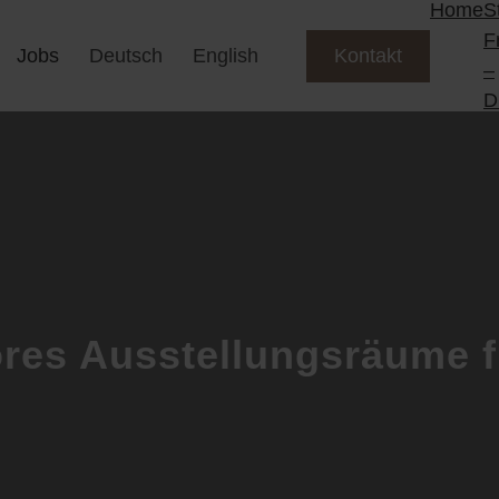
Home
S
F
Jobs
Deutsch
English
Kontakt
–
D
res Ausstellungsräume fü