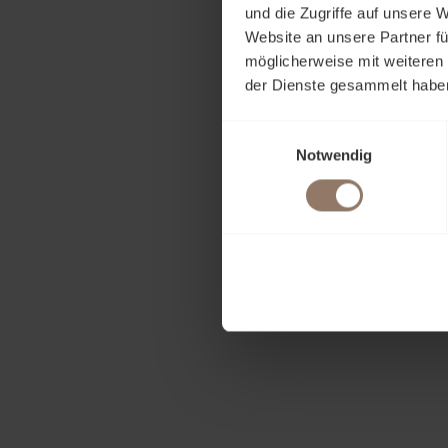
und die Zugriffe auf unsere 
Ihr Na
Website an unsere Partner fü
möglicherweise mit weiteren
der Dienste gesammelt habe
Ihr Un
Einwilligungsauswahl
Notwendig
E-Mail
Telefon
Nachri
Eugen Sidelnikow
info@showme-stores.com
Ich ha