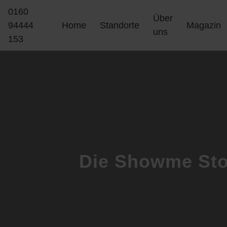
0160
Über
94444
Home
Standorte
Magazin
uns
153
Die Showme Sto