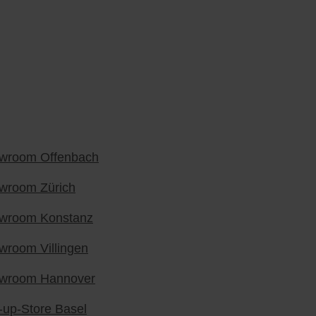
wroom Offenbach
wroom Zürich
wroom Konstanz
wroom Villingen
wroom Hannover
-up-Store Basel