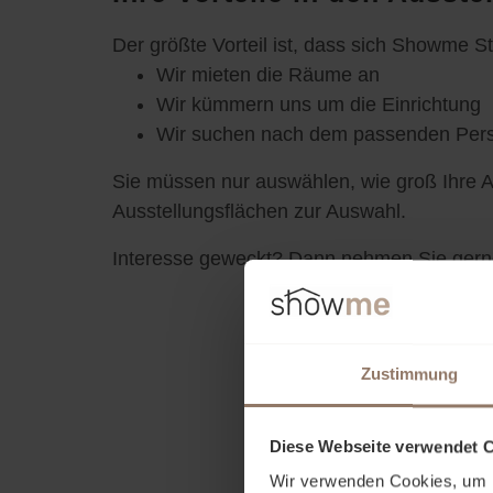
Der größte Vorteil ist, dass sich Showme
Wir mieten die Räume an
Wir kümmern uns um die Einrichtung
Wir suchen nach dem passenden Perso
Sie müssen nur auswählen, wie groß Ihre Au
Ausstellungsflächen zur Auswahl.
Interesse geweckt? Dann nehmen Sie gerne 
Zustimmung
Diese Webseite verwendet 
Wir verwenden Cookies, um I