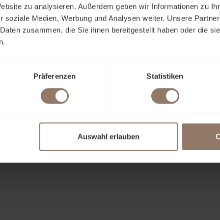
Website zu analysieren. Außerdem geben wir Informationen zu I
me*
r soziale Medien, Werbung und Analysen weiter. Unsere Partner
 Daten zusammen, die Sie ihnen bereitgestellt haben oder die s
n.
ternehmen
Präferenzen
Statistiken
 Adresse*
Auswahl erlauben
C
cht*
be die
Datenschutzerklärung
gelesen und stimme zu, dass die v